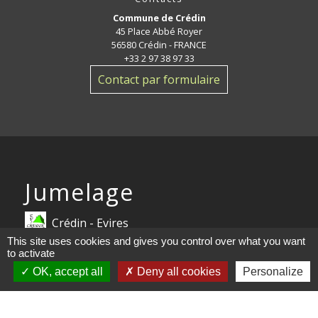
Commune de Crédin
45 Place Abbé Royer
56580 Crédin - FRANCE
+33 2 97 38 97 33
Contact par formulaire
Jumelage
Crédin - Evires
This site uses cookies and gives you control over what you want
to activate
Mentions légales
-
Politique de confidentialité
-
OK, accept all
Deny all cookies
Personalize
Accessibilité
-
Plan du site
-
Gestion des cookies