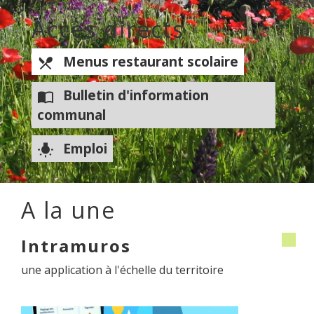
Accès directs
Menus restaurant scolaire
local_dining
Bulletin d'information
import_contacts
communal
Emploi
wb_incandescent
A la une
Intramuros
une application à l'échelle du territoire