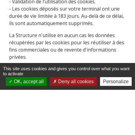
- Validation de l’utilisation des cookies.
- Les cookies déposés sur votre terminal ont une
durée de vie limitée à 183 jours. Au-delà de ce délai,
ils sont automatiquement supprimés.
La Structure n'utilise en aucun cas les données
récupérées par les cookies pour les réutiliser à des
fins commerciales ou de revente d'informations
privées.
Vous pouvez choisir de désactiver les cookies dans
This site uses cookies and gives you control over what you want
to activate
votre navigateur en vous basant sur les
OK, accept all
Deny all cookies
Personalize
documentations ci-dessous (à sélectionner selon
votre navigateur web) :
- Mozilla Firefox
(
https://support.mozilla.org/fr/kb/activer-
desactiver-cookies-preferences?
redirectlocale=fr&redirectslug=activer-desactiver-
cookies
)