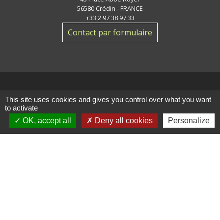
56580 Crédin - FRANCE
+33 2 97 38 97 33
Contact par formulaire
This site uses cookies and gives you control over what you want
Jumelage
to activate
OK, accept all
Deny all cookies
Personalize
Crédin - Evires
Mentions légales
-
Politique de confidentialité
-
Accessibilité
-
Plan du site
-
Gestion des cookies
Site créé en partenariat avec Réseau des Communes