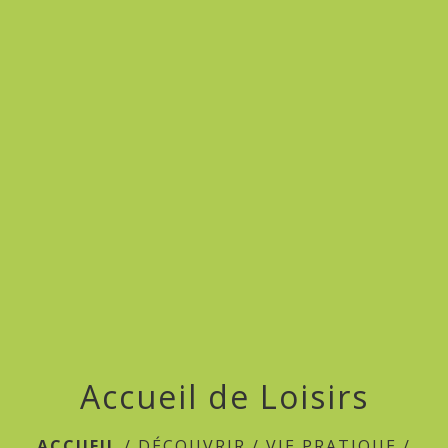
menu
Accueil de Loisirs
ACCUEIL
/
DÉCOUVRIR
/
VIE PRATIQUE
/