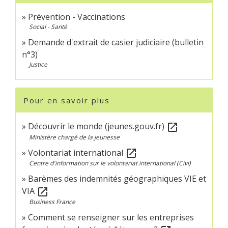
Prévention - Vaccinations
Social - Santé
Demande d'extrait de casier judiciaire (bulletin
n°3)
Justice
Pour en savoir plus
Découvrir le monde (jeunes.gouv.fr)
open_in_new
Ministère chargé de la jeunesse
Volontariat international
open_in_new
Centre d'information sur le volontariat international (Civi)
Barèmes des indemnités géographiques VIE et
VIA
open_in_new
Business France
Comment se renseigner sur les entreprises