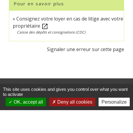
Pour en savoir plus
Consignez votre loyer en cas de litige avec votre
propriétaire
open_in_new
Caisse des dépôts et consignations (CDC)
Signaler une erreur sur cette page
Contacts
This site uses cookies and gives you control over what you want
to activate
Commune de Crédin
45 Place Abbé Royer
OK, accept all
Deny all cookies
Personalize
56580 Crédin - FRANCE
+33 2 97 38 97 33
Contact par formulaire