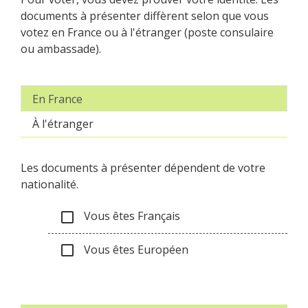
documents à présenter diffèrent selon que vous
votez en France ou à l'étranger (poste consulaire
ou ambassade).
En France
À l'étranger
Les documents à présenter dépendent de votre
nationalité.
Vous êtes Français
check_box_outline_blank
Vous êtes Européen
check_box_outline_blank