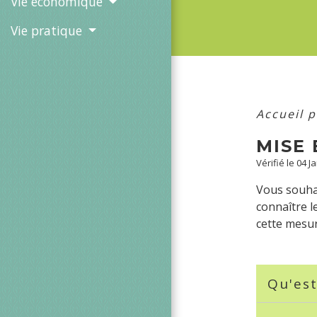
Vie économique
Vie pratique
Accueil p
MISE
Vérifié le 04 J
Vous souhai
connaître l
cette mesur
Qu'es