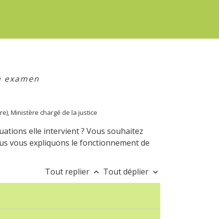
n examen
re), Ministère chargé de la justice
ations elle intervient ? Vous souhaitez
ous vous expliquons le fonctionnement de
Tout replier
Tout déplier
keyboard_arrow_up
keyboard_arrow_down