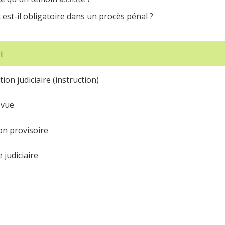
 est-il obligatoire dans un procès pénal ?
i
ion judiciaire (instruction)
 vue
on provisoire
 judiciaire