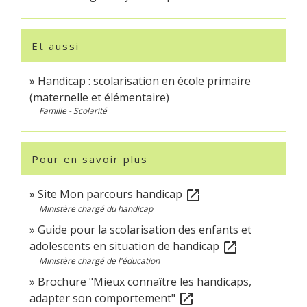
Et aussi
Handicap : scolarisation en école primaire
(maternelle et élémentaire)
Famille - Scolarité
Pour en savoir plus
Site Mon parcours handicap
open_in_new
Ministère chargé du handicap
Guide pour la scolarisation des enfants et
adolescents en situation de handicap
open_in_new
Ministère chargé de l'éducation
Brochure "Mieux connaître les handicaps,
adapter son comportement"
open_in_new