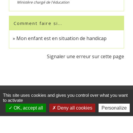
Ministère chargé de l'éducation
Comment faire si...
Mon enfant est en situation de handicap
Signaler une erreur sur cette page
This site uses cookies and gives you control over what you want
Contacts
to activate
Commune de Crédin
OK, accept all
Deny all cookies
Personalize
45 Place Abbé Royer
56580 Crédin - FRANCE
+33 2 97 38 97 33
Contact par formulaire