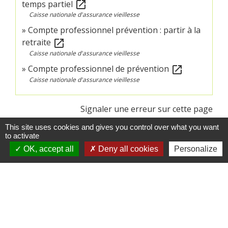
temps partiel
open_in_new
Caisse nationale d'assurance vieillesse
Compte professionnel prévention : partir à la
retraite
open_in_new
Caisse nationale d'assurance vieillesse
Compte professionnel de prévention
open_in_new
Caisse nationale d'assurance vieillesse
Signaler une erreur sur cette page
This site uses cookies and gives you control over what you want
to activate
OK, accept all
Deny all cookies
Personalize
Contacts
Commune de Crédin
45 Place Abbé Royer
56580 Crédin - FRANCE
+33 2 97 38 97 33