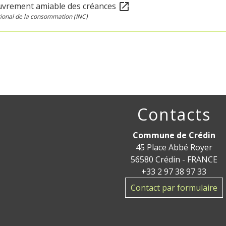
uvrement amiable des créances
open_in_new
ational de la consommation (INC)
Contacts
Commune de Crédin
45 Place Abbé Royer
56580 Crédin - FRANCE
+33 2 97 38 97 33
Contact par formulaire