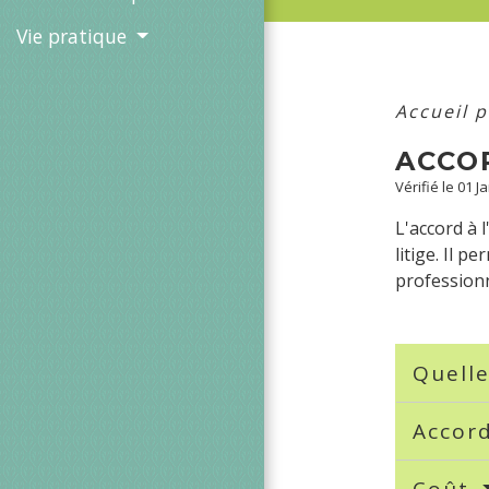
Vie pratique
Accueil p
ACCO
Vérifié le 01 J
L'accord à 
litige. Il p
professionn
Quelle
Accord
Coût