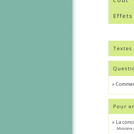
Effet
Textes
Questi
Comment
Pour en
La conci
Ministère 