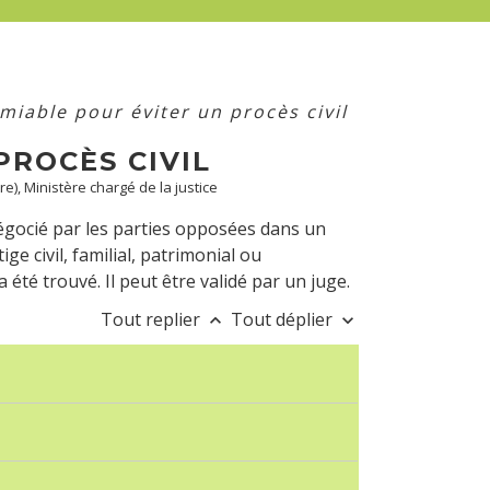
miable pour éviter un procès civil
PROCÈS CIVIL
re), Ministère chargé de la justice
gocié par les parties opposées dans un
ige civil, familial, patrimonial ou
été trouvé. Il peut être validé par un juge.
Tout replier
Tout déplier
keyboard_arrow_up
keyboard_arrow_down