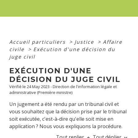
Accueil particuliers
>
Justice
>
Affaire
civile
>
Exécution d'une décision du
juge civil
EXÉCUTION D'UNE
DÉCISION DU JUGE CIVIL
Vérifié le 24 May 2023 - Direction de l'information légale et
administrative (Première ministre)
Un jugement a été rendu par un tribunal civil et
vous souhaitez que la décision prise par le tribunal
soit exécutée, c'est-à-dire qu'elle soit mise en
application ? Nous vous expliquons la procédure.
Tout replier
Tout déplier
keyboard_arrow_up
keyboard_arrow_down