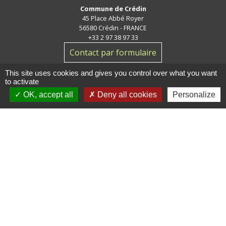
Commune de Crédin
45 Place Abbé Royer
56580 Crédin - FRANCE
+33 2 97 38 97 33
Contact par formulaire
This site uses cookies and gives you control over what you want
to activate
OK, accept all
Deny all cookies
Personalize
Jumelage
Crédin - Evires
Mentions légales
-
Politique de confidentialité
-
Accessibilité
-
Plan du site
-
Gestion des cookies