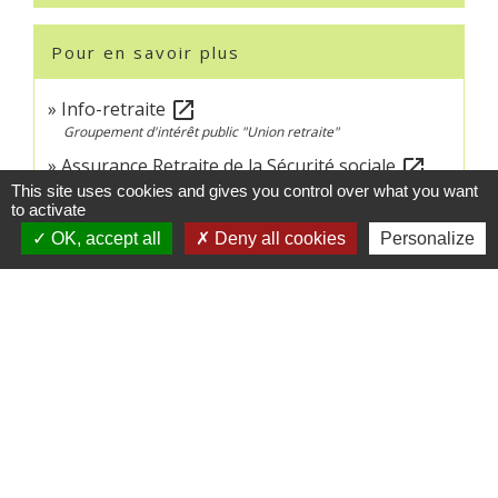
Pour en savoir plus
Info-retraite
open_in_new
Groupement d'intérêt public "Union retraite"
Assurance Retraite de la Sécurité sociale
open_in_new
Caisse nationale d'assurance vieillesse
This site uses cookies and gives you control over what you want
to activate
OK, accept all
Deny all cookies
Personalize
Signaler une erreur sur cette page
Contacts
Commune de Crédin
45 Place Abbé Royer
56580 Crédin - FRANCE
+33 2 97 38 97 33