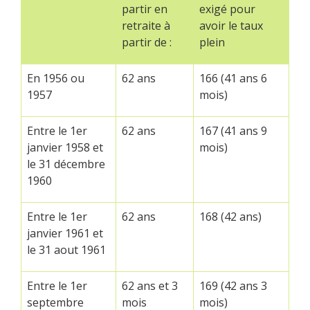
partir en
exigé pour
retraite à
avoir le taux
partir de :
plein
En 1956 ou
62 ans
166 (41 ans 6
1957
mois)
Entre le 1
er
62 ans
167 (41 ans 9
janvier 1958 et
mois)
le 31 décembre
1960
Entre le 1
er
62 ans
168 (42 ans)
janvier 1961 et
le 31 aout 1961
Entre le 1
er
62 ans et 3
169 (42 ans 3
septembre
mois
mois)