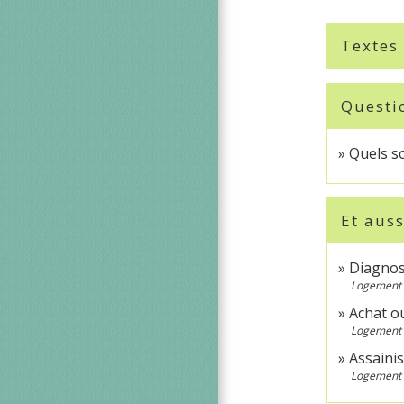
Textes
Questi
Quels so
Et auss
Diagnos
Logement
Achat o
Logement
Assaini
Logement