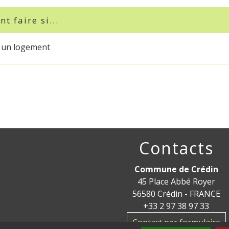
 faire si...
e un logement
Contacts
Commune de Crédin
45 Place Abbé Royer
56580 Crédin - FRANCE
+33 2 97 38 97 33
Contact par formulaire