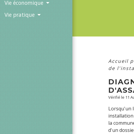
Vie économique
Vie pratique
Accueil p
de l'inst
DIAGN
D'AS
Vérifié le 11 
Lorsqu'un l
installatio
la commune.
d'un dossie