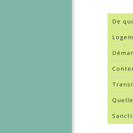
De quo
Logem
Déma
Conte
Trans
Quelle
Sanct