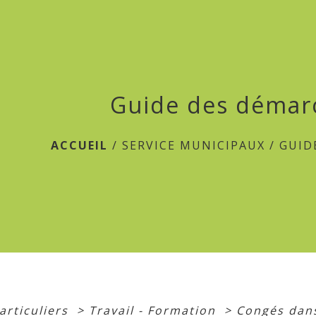
Guide des démar
ACCUEIL
/
SERVICE MUNICIPAUX
/
GUID
articuliers
>
Travail - Formation
>
Congés dans