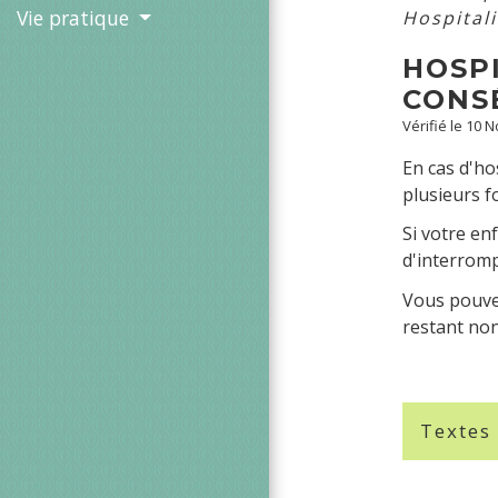
Vie pratique
Hospital
HOSP
CONS
Vérifié le 10 
En cas d'ho
plusieurs fo
Si votre en
d'interromp
Vous pouvez
restant non
Textes