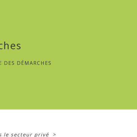
ches
E DES DÉMARCHES
 le secteur privé
>