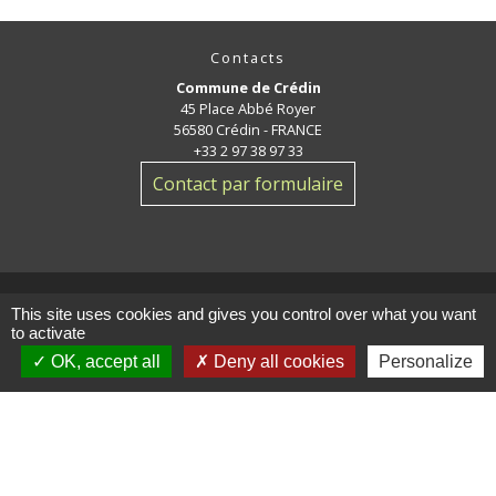
Contacts
Commune de Crédin
45 Place Abbé Royer
56580 Crédin - FRANCE
+33 2 97 38 97 33
Contact par formulaire
This site uses cookies and gives you control over what you want
to activate
Jumelage
OK, accept all
Deny all cookies
Personalize
Crédin - Evires
Mentions légales
-
Politique de confidentialité
-