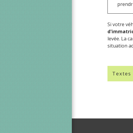
prendre
Si votre vé
d'immatric
levée. La c
situation a
Textes