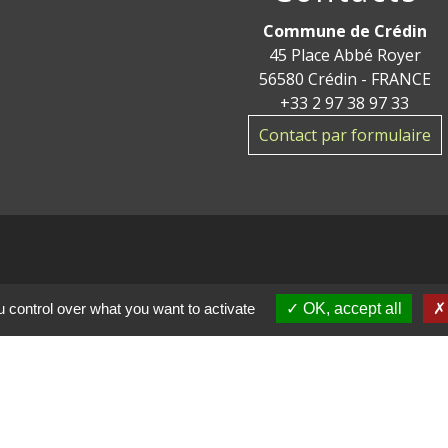
Commune de Crédin
45 Place Abbé Royer
56580 Crédin - FRANCE
+33 2 97 38 97 33
Contact par formulaire
ge
 control over what you want to activate
OK, accept all
res
tions légales
-
Politique de confidentialité
-
Accessibilité