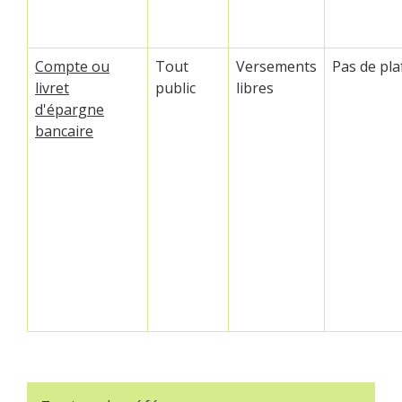
Compte ou
Tout
Versements
Pas de pl
livret
public
libres
d'épargne
bancaire