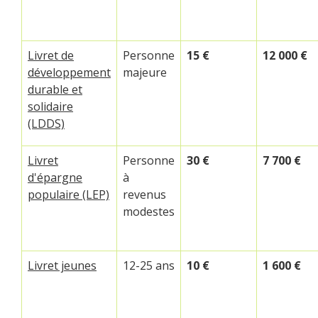
Livret de
Personne
15 €
12 000 €
développement
majeure
durable et
solidaire
(LDDS)
Livret
Personne
30 €
7 700 €
d'épargne
à
populaire (LEP)
revenus
modestes
Livret jeunes
12-25 ans
10 €
1 600 €