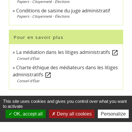
Papiers - Citoyenneté - Élections
Conditions de saisine du juge administratif
Papiers - Citoyenneté - Élections
Pour en savoir plus
La médiation dans les litiges administratifs
open_in_new
Conseil d'État
Charte éthique des médiateurs dans les litiges
administratifs
open_in_new
Conseil d'État
Signaler une erreur sur cette page
This site uses cookies and gives you control over what you want
to activate
OK, accept all
Deny all cookies
Personalize