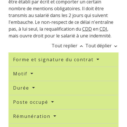
être établi par écrit et comporter un certain
nombre de mentions obligatoires. Il doit être
transmis au salarié dans les 2 jours qui suivent
l'embauche. Le non-respect de ce délai n'entraîne
pas, à lui seul, la requalification du
CDD
en
CDI
,
mais ouvre droit pour le salarié à une indemnité.
Tout replier
Tout déplier
keyboard_arrow_up
keyboard_arrow_down
Forme et signature du contrat
Motif
Durée
Poste occupé
Rémunération