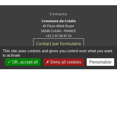
Contacts
Commune de Crédin
45 Place Abbé Royer
56580 Crédin - FRANCE
+33 2 97 38 97 33
Contact par formulaire
This site uses cookies and gives you control over what you want
to activate
OK, accept all
Deny all cookies
Personalize
Jumelage
Crédin - Evires
Mentions légales
-
Politique de confidentialité
-