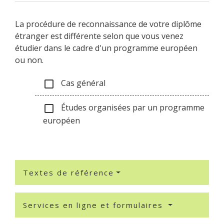
La procédure de reconnaissance de votre diplôme
étranger est différente selon que vous venez
étudier dans le cadre d'un programme européen
ou non.
Cas général
check_box_outline_blank
Études organisées par un programme
check_box_outline_blank
européen
Textes de référence
Services en ligne et formulaires