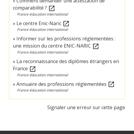
Comment demander une attestation de
comparabilité ?
open_in_new
France éducation international
Le centre Enic-Naric
open_in_new
France éducation international
Informer sur les professions réglementées :
une mission du centre ENIC-NARIC
open_in_new
France éducation international
La reconnaissance des diplômes étrangers en
France
open_in_new
France éducation international
Annuaire des professions réglementées
open_in_new
France éducation international
Signaler une erreur sur cette page