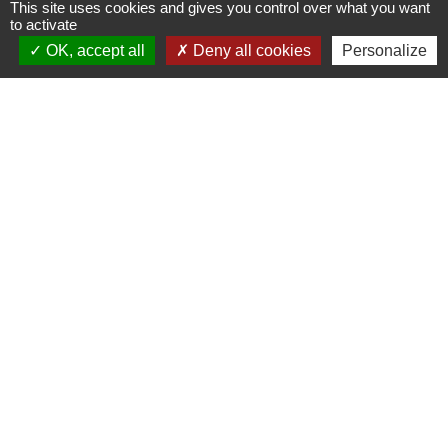
This site uses cookies and gives you control over what you want
to activate
Contacts
OK, accept all
Deny all cookies
Personalize
Commune de Crédin
45 Place Abbé Royer
56580 Crédin - FRANCE
+33 2 97 38 97 33
Contact par formulaire
Jumelage
Crédin - Evires
Mentions légales
-
Politique de confidentialité
-
Accessibilité
-
Plan du site
-
Gestion des cookies