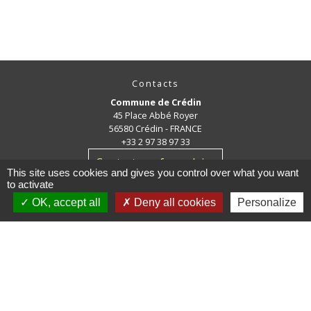
Contacts
Commune de Crédin
45 Place Abbé Royer
56580 Crédin - FRANCE
+33 2 97 38 97 33
Contact par formulaire
This site uses cookies and gives you control over what you want
to activate
OK, accept all
Deny all cookies
Personalize
Jumelage
Crédin - Evires