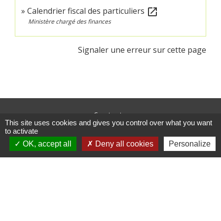
Calendrier fiscal des particuliers
open_in_new
Ministère chargé des finances
Signaler une erreur sur cette page
Contacts
This site uses cookies and gives you control over what you want
Commune de Crédin
to activate
45 Place Abbé Royer
OK, accept all
Deny all cookies
Personalize
56580 Crédin - FRANCE
+33 2 97 38 97 33
Contact par formulaire