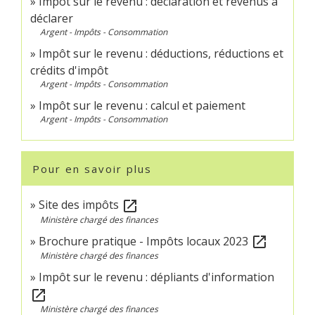
Impôt sur le revenu : déclaration et revenus à
déclarer
Argent - Impôts - Consommation
Impôt sur le revenu : déductions, réductions et
crédits d'impôt
Argent - Impôts - Consommation
Impôt sur le revenu : calcul et paiement
Argent - Impôts - Consommation
Pour en savoir plus
Site des impôts
open_in_new
Ministère chargé des finances
Brochure pratique - Impôts locaux 2023
open_in_new
Ministère chargé des finances
Impôt sur le revenu : dépliants d'information
open_in_new
Ministère chargé des finances