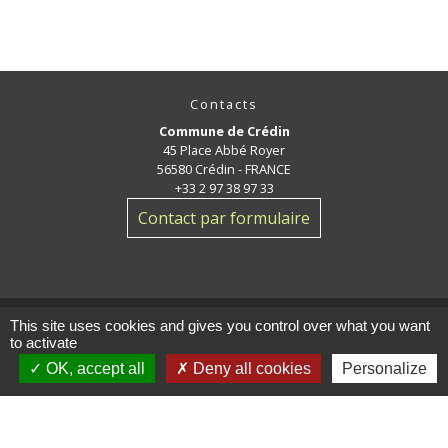
Contacts
Commune de Crédin
45 Place Abbé Royer
56580 Crédin - FRANCE
+33 2 97 38 97 33
Contact par formulaire
This site uses cookies and gives you control over what you want
to activate
Jumelage
OK, accept all
Deny all cookies
Personalize
Crédin - Evires