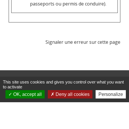
passeports ou permis de conduire).
Signaler une erreur sur cette page
Contacts
This site uses cookies and gives you control over what you want
to activate
Commune de Crédin
45 Place Abbé Royer
OK, accept all
Deny all cookies
Personalize
56580 Crédin - FRANCE
+33 2 97 38 97 33
Contact par formulaire