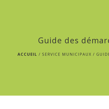
Guide des démar
ACCUEIL
/
SERVICE MUNICIPAUX
/
GUID