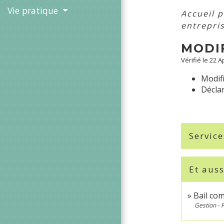
Vie pratique
Accueil 
entrepri
MODI
Vérifié le 22 A
Modifi
Déclar
Service
Et auss
Bail com
Gestion - 