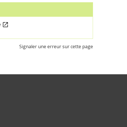
e
open_in_new
Signaler une erreur sur cette page