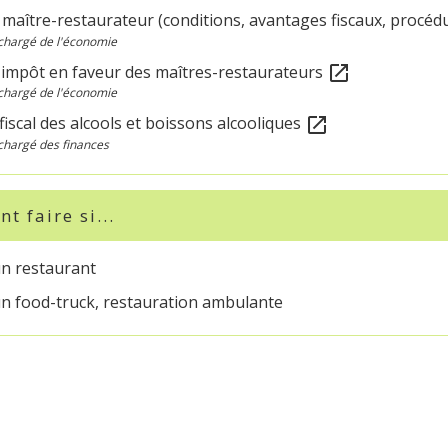
 maître-restaurateur (conditions, avantages fiscaux, procédu
chargé de l'économie
d'impôt en faveur des maîtres-restaurateurs
open_in_new
chargé de l'économie
iscal des alcools et boissons alcooliques
open_in_new
chargé des finances
 faire si...
un restaurant
un food-truck, restauration ambulante