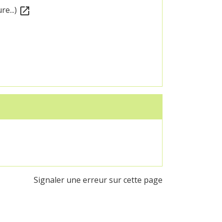
re...)
open_in_new
Signaler une erreur sur cette page