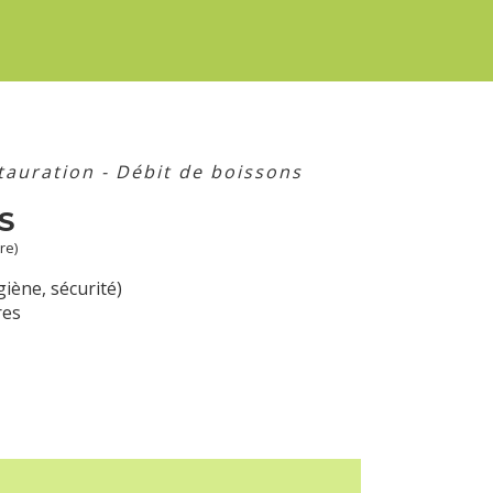
tauration - Débit de boissons
S
re)
iène, sécurité)
res