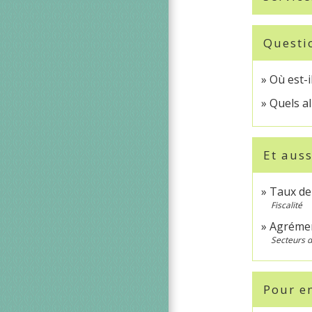
Questi
Où est-i
Quels a
Et auss
Taux de 
Fiscalité
Agrémen
Secteurs d'
Pour en