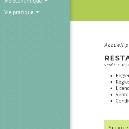
Vie économique
Vie pratique
Accueil 
RESTA
Vérifié le 07 J
Réglem
Règles
Licenc
Vente 
Condit
Service