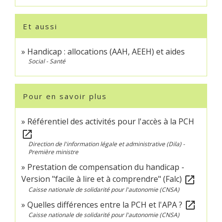
Et aussi
Handicap : allocations (AAH, AEEH) et aides
Social - Santé
Pour en savoir plus
Référentiel des activités pour l'accès à la PCH
open_in_new
Direction de l'information légale et administrative (Dila) -
Première ministre
Prestation de compensation du handicap -
Version "facile à lire et à comprendre" (Falc)
open_in_new
Caisse nationale de solidarité pour l'autonomie (CNSA)
Quelles différences entre la PCH et l'APA ?
open_in_new
Caisse nationale de solidarité pour l'autonomie (CNSA)