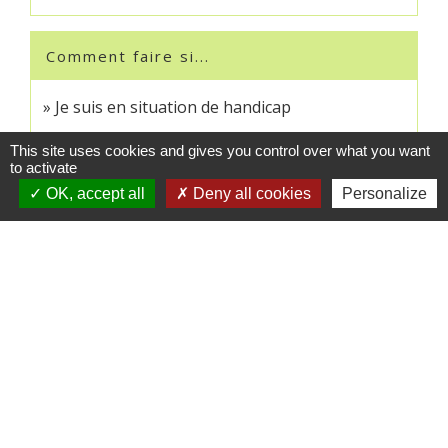
Comment faire si...
Je suis en situation de handicap
Mon enfant est en situation de handicap
This site uses cookies and gives you control over what you want
to activate
OK, accept all
Deny all cookies
Personalize
Signaler une erreur sur cette page
Contacts
Commune de Crédin
45 Place Abbé Royer
56580 Crédin - FRANCE
+33 2 97 38 97 33
Contact par formulaire