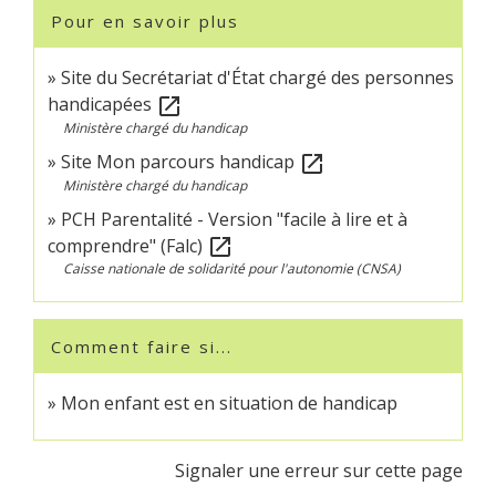
Pour en savoir plus
Site du Secrétariat d'État chargé des personnes
handicapées
open_in_new
Ministère chargé du handicap
Site Mon parcours handicap
open_in_new
Ministère chargé du handicap
PCH Parentalité - Version "facile à lire et à
comprendre" (Falc)
open_in_new
Caisse nationale de solidarité pour l'autonomie (CNSA)
Comment faire si...
Mon enfant est en situation de handicap
Signaler une erreur sur cette page