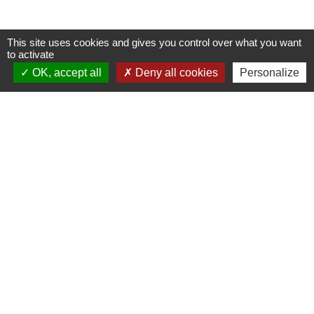
This site uses cookies and gives you control over what you want
to activate
OK, accept all
Deny all cookies
Personalize
Contacts
Commune de Crédin
45 Place Abbé Royer
56580 Crédin - FRANCE
+33 2 97 38 97 33
Contact par formulaire
Jumelage
Crédin - Evires