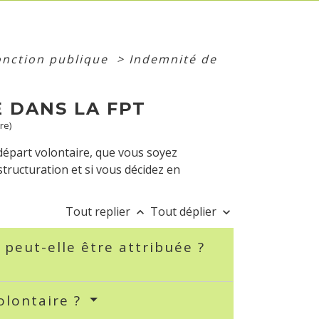
fonction publique
>
Indemnité de
 DANS LA FPT
re)
départ volontaire, que vous soyez
estructuration et si vous décidez en
Tout replier
Tout déplier
keyboard_arrow_up
keyboard_arrow_down
 peut-elle être attribuée ?
olontaire ?