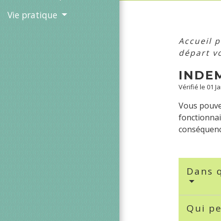
Vie pratique
Accueil p
départ v
INDE
Vérifié le 01 J
Vous pouvez
fonctionnai
conséquenc
Dans q
Qui pe