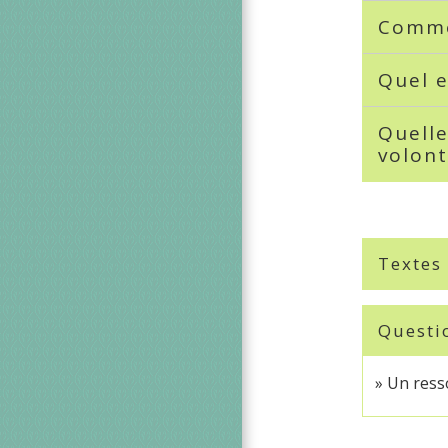
Comme
Quel e
Quelle
volont
Textes
Questi
Un resso