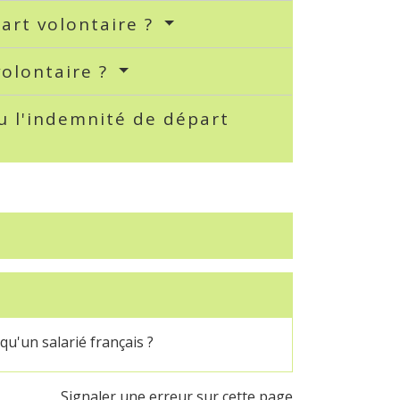
art volontaire ?
volontaire ?
u l'indemnité de départ
qu'un salarié français ?
Signaler une erreur sur cette page