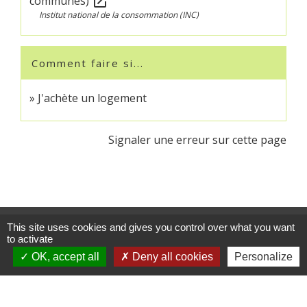
communes)
open_in_new
Institut national de la consommation (INC)
Comment faire si...
J'achète un logement
Signaler une erreur sur cette page
This site uses cookies and gives you control over what you want
Contacts
to activate
Commune de Crédin
OK, accept all
Deny all cookies
Personalize
45 Place Abbé Royer
56580 Crédin - FRANCE
+33 2 97 38 97 33