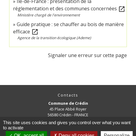
Île-de-France : présentation de la
réglementation et des communes concernées
open_in_new
Ministère chargé de l'environnement
Guide pratique : se chauffer au bois de manière
efficace
open_in_new
Agence de la transition écologique (Ademe)
Signaler une erreur sur cette page
Contacts
Commune de Crédin
45 Place Abbé Royer
56580 Crédin - FRANCE
+33 2 97 38 97 33
This site uses cookies and gives you control over what you want
to activate
Contact par formulaire
OK, accept all
Deny all cookies
Personalize