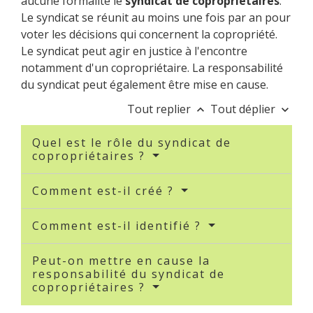
aucune formalité le
syndicat de copropriétaires
.
Le syndicat se réunit au moins une fois par an pour
voter les décisions qui concernent la copropriété.
Le syndicat peut agir en justice à l'encontre
notamment d'un copropriétaire. La responsabilité
du syndicat peut également être mise en cause.
Tout replier
Tout déplier
keyboard_arrow_up
keyboard_arrow_down
Quel est le rôle du syndicat de
copropriétaires ?
Comment est-il créé ?
Comment est-il identifié ?
Peut-on mettre en cause la
responsabilité du syndicat de
copropriétaires ?