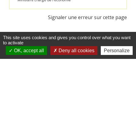
Signaler une erreur sur cette page
This site uses cookies and gives you control over what you want
to activate
OK, accept all
Deny all cookies
Personalize
Contacts
Commune de Crédin
45 Place Abbé Royer
56580 Crédin - FRANCE
+33 2 97 38 97 33
Contact par formulaire