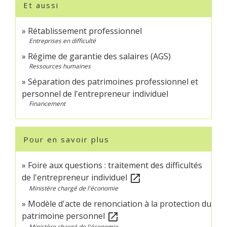
Et aussi
Rétablissement professionnel
Entreprises en difficulté
Régime de garantie des salaires (AGS)
Ressources humaines
Séparation des patrimoines professionnel et
personnel de l'entrepreneur individuel
Financement
Pour en savoir plus
Foire aux questions : traitement des difficultés
de l'entrepreneur individuel
open_in_new
Ministère chargé de l'économie
Modèle d'acte de renonciation à la protection du
patrimoine personnel
open_in_new
Ministère chargé de l'économie