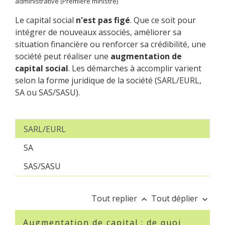
administrative (Première ministre)
Le capital social
n'est pas figé
. Que ce soit pour
intégrer de nouveaux associés, améliorer sa
situation financière ou renforcer sa crédibilité, une
société peut réaliser une
augmentation de
capital social
. Les démarches à accomplir varient
selon la forme juridique de la société (SARL/EURL,
SA ou SAS/SASU).
SARL/EURL
SA
SAS/SASU
Tout replier
Tout déplier
keyboard_arrow_up
keyboard_arrow_down
Augmentation de capital : de quoi