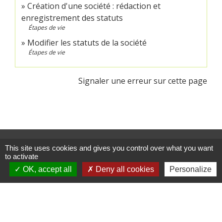
Création d'une société : rédaction et
enregistrement des statuts
Étapes de vie
Modifier les statuts de la société
Étapes de vie
Signaler une erreur sur cette page
Contacts
This site uses cookies and gives you control over what you want
to activate
Commune de Crédin
45 Place Abbé Royer
OK, accept all
Deny all cookies
Personalize
56580 Crédin - FRANCE
+33 2 97 38 97 33
Contact par formulaire