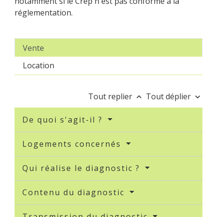
notamment si le Crep n'est pas conforme à la
réglementation.
Vente
Location
Tout replier
Tout déplier
keyboard_arrow_up
keyboard_arrow_down
De quoi s'agit-il ?
Logements concernés
Qui réalise le diagnostic ?
Contenu du diagnostic
Transmission du diagnostic