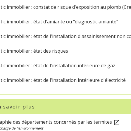
ic immobilier : constat de risque d'exposition au plomb (Cr
ic immobilier : état d'amiante ou "diagnostic amiante"
ic immobilier : état de l'installation d'assainissement non col
ic immobilier : état des risques
ic immobilier : état de l'installation intérieure de gaz
ic immobilier : état de l'installation intérieure d'électricité
 savoir plus
aphie des départements concernés par les termites
open_in_new
chargé de l'environnement