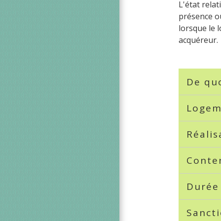
L'état rela
présence ou
lorsque le 
acquéreur.
De quo
Logem
Réalis
Conte
Durée 
Sanct