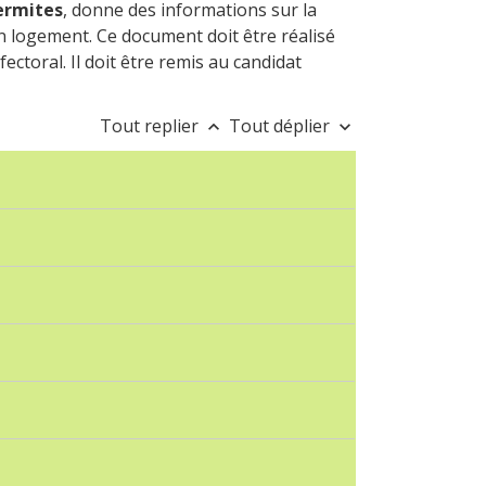
ermites
, donne des informations sur la
n logement. Ce document doit être réalisé
ctoral. Il doit être remis au candidat
Tout replier
Tout déplier
keyboard_arrow_up
keyboard_arrow_down