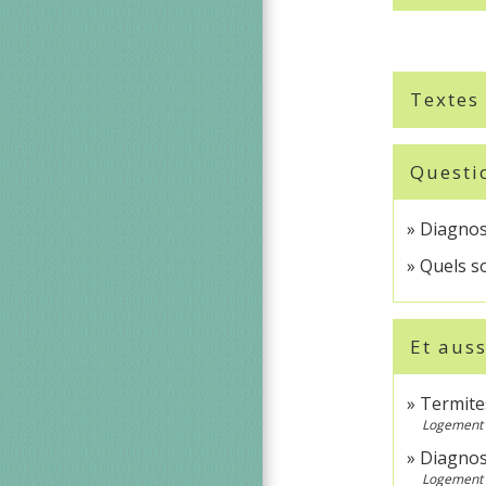
Textes
Questi
Diagnost
Quels so
Et auss
Termites
Logement
Diagnos
Logement