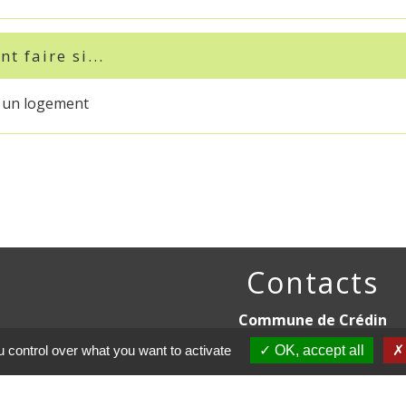
 faire si...
e un logement
Contacts
Commune de Crédin
45 Place Abbé Royer
 control over what you want to activate
OK, accept all
56580 Crédin - FRANCE
+33 2 97 38 97 33